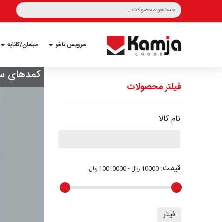
سرویس تاشو
مبلمان/کاناپه
کمدهای س
فیلتر محصولات
نام کالا
قیمت
:
10000 ﷼ - 10010000 ﷼