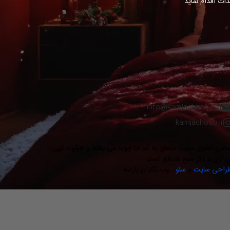
ات اقدام نماید
info@kamjachoob.net
kamjachoob.ir
مامی حقوق سایت متعلق به کم جا چوب می باشد و هرگونه کپی
رداری با ذکر منبع بلامانع است
راحی سایت
و
سئو
: وب نگاران پارسه