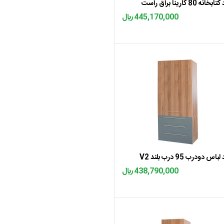
خانه 80 کارینا براق راست
445,170,000 ﷼
اضافه به سبد
باس دودرب 95 درب بلند V2
438,790,000 ﷼