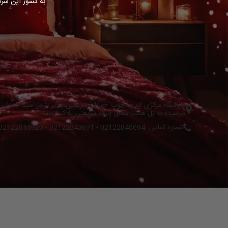
به کشور این شرک
فروشگاه مرکزی کم جا چوب :خیابان شریعتی،بالاتر از پل سید خندان
،نرسیده به پل همت مقابل پارک شریعتی پلاک ۱۰۱۷
شماره تماس: 02122840694 - 02122843691 - 02122855920