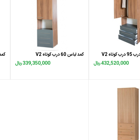
ه سبد
اضافه به سبد
وتاه V2
کمد لباس 60 درب کوتاه V2
کمد لبا
432,520,000 ﷼
339,350,000 ﷼
ه سبد