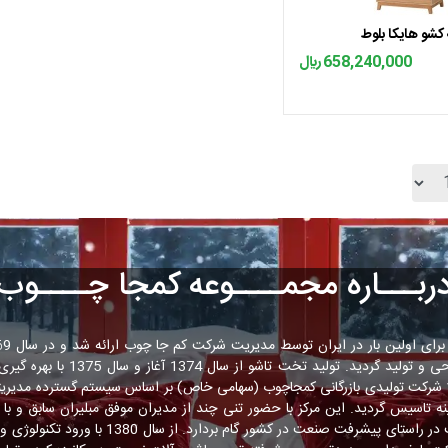
کشو هایکا بلوط
658,240,000 ﷼
ربـــاره مجمــــوعه کمجا چــــوب
استفاده از جک های آلمانی طراحی و تولی
داخل ادامه یافت. در سال 1378 شرکت تولیدی بازرگانی کمجاچوب (سهامی خاص) بر اساس سیستم گسترد
صنعت چوب ایران توانسته است در راستای پیشرفت صنع