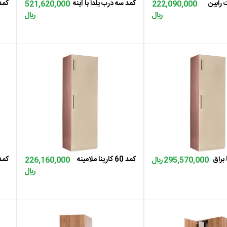
 رابین
کمد سه درب یلدا با آینه
کمد کتاب
521,620,000
222,090,000
﷼
﷼
ه سبد
اضافه به سبد
کمد 60 کارینا ملامینه
کمد ل
295,570,000 ﷼
226,160,000
﷼