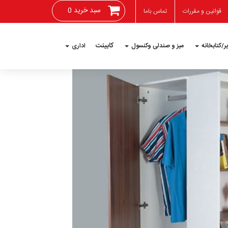
سبد خرید 0
قوانین و مقررات
تماس باما
کابینت
ر/کتابخانه
میز و صندلی وکنسول
اداری