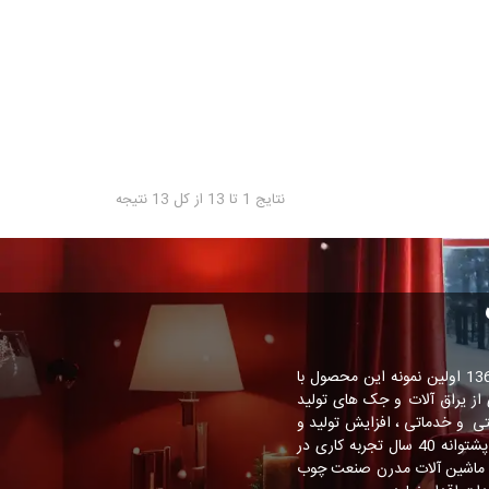
نتایج 1 تا 13 از کل 13 نتیجه
ایده تولید تخت تاشوی دیواری برای اولین بار در ایران توسط مدیریت شرکت کم جا چوب ارائه شد و در سال 1369 اولین نمونه این محصول با
د گردید. تولید تخت تاشو از سال 1374 آغاز و سال 1375 با بهره گیری از یراق آلات و جک های تولید
ه مدیریتی و خدماتی ، افزایش تولید و
ارائه طرح های نوین در این زمینه تاسیس گردید. این مرکز با حضور تنی چند از مدیران موفق مبلیران سابق و با پشتوانه 40 سال تجربه کاری در
ت در کشور گام بردارد. از سال 1380 با ورود تکنولوژی و ماشین آلات مدرن صنعت چوب