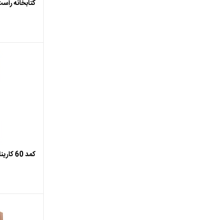
کتابخانه راست
اضافه ب
کمد 60 کارینا براق