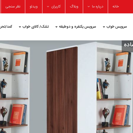
خانه
درباره ما
وبلاگ
کاربران
ویدئو
نظر سنجی
سرویس خواب
سرویس یکنفره و دوطبقه
تشک/ کالای خواب
کمد/تحری
اده