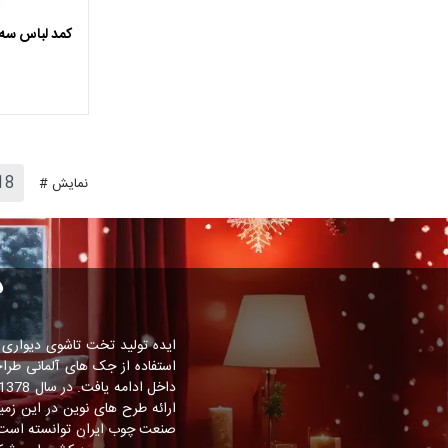
کمد لباس سه 
نمایش #
د