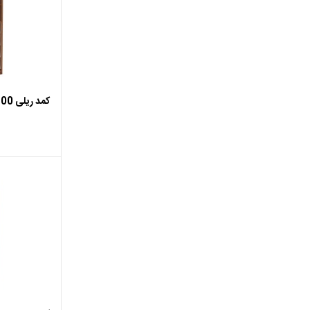
اضافه ب
کمد ریلی 100 یک درب آیدا
اضافه ب