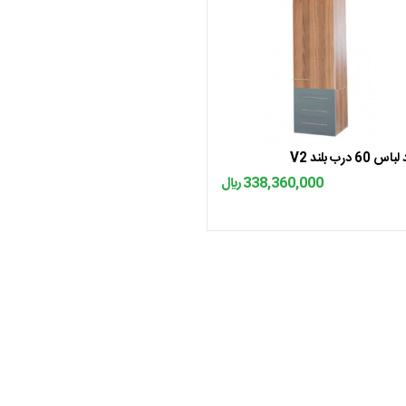
اضافه به سبد
س 60 درب بلند V2
338,360,000 ﷼