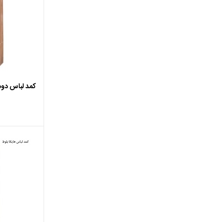
اضافه ب
کمد لباس دودرب 95 درب ک
اضافه ب