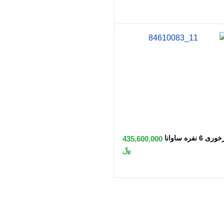
اضافه به سبد
ی 6 نفره ساوانا
435,600,000
﷼