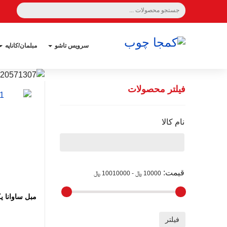
سرویس تاشو
مبلمان/کاناپه
فیلتر محصولات
نام کالا
اضافه
قیمت
:
10000 ﷼ - 10010000 ﷼
مبل ساوانا ی