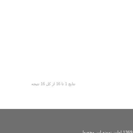
نتایج 1 تا 16 از کل 16 نتیجه
ایده تولید تخت تاشوی دیواری برای اولین بار در ایران توسط مدیریت شرکت کم جا چوب ارائه شد و در سال 1369 اولین نمونه این محصول