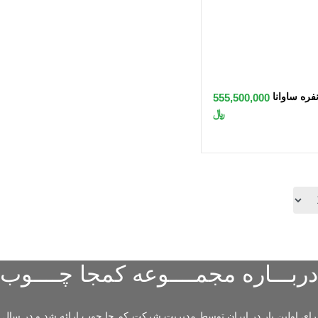
 به سبد
555,500,000
﷼
دربـــاره مجمــــوعه کمجا چــــوب