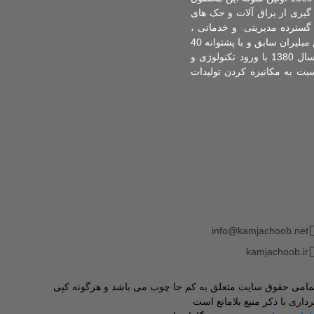
نی طراحی و تولید گردید. تولید تخت تاشو از سال 1374 آغاز و سال 1375 با بهره گیری از یراق آلات و جک های
اس سیستم گسترده مدیریتی و خدماتی ،
افزایش تولید و ارائه طرح های نوین در این زمینه تاسیس گردید. این مرکز با حضور تنی چند از مدیران موفق مبلیران سابق و با پشتوانه 40
سال تجربه کاری در صنعت چوب ایران توانسته است در راستای پیشرفت صنعت در کشور گام بردارد. از سال 1380 با ورود تکنولوژی و
ت به مکانیزه کردن تولیدات
info@kamjachoob.net
kamjachoob.ir
مامی حقوق سایت متعلق به کم جا چوب می باشد و هرگونه کپی
رداری با ذکر منبع بلامانع است