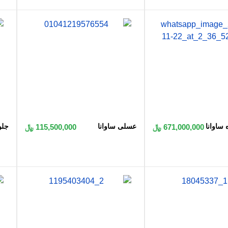
 به سبد
اضافه به سبد
ساوانا
عسلی ساوانا
جلو
671,000,000 ﷼
115,500,000 ﷼