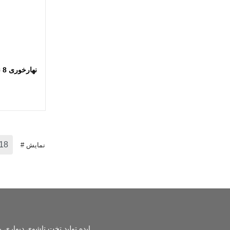
اضافه
نهارخوری 8 نفره ساوانا
نمایش #