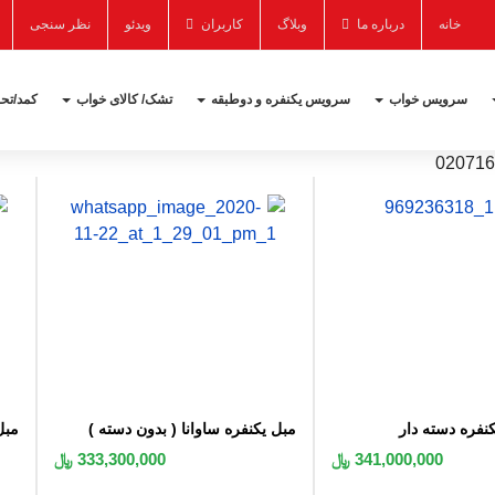
خانه
درباره ما
وبلاگ
کاربران
ویدئو
نظر سنجی
سرویس خواب
سرویس یکنفره و دوطبقه
تشک/ کالای خواب
کمد/تحر
 به سبد
اضافه به سبد
کنفره دسته دار
مبل یکنفره ساوانا ( بدون دسته )
مبل
341,000,000 ﷼
333,300,000 ﷼