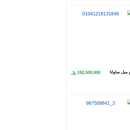
اضافه به سبد
 مبل ساوانا
192,500,000 ﷼