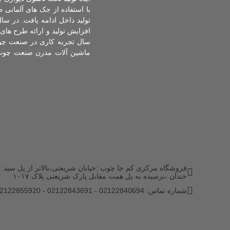
ماشین آلات مدرن صنعت چوب ب
فروشگاه مرکزی کم جا چوب :خیابان شریعتی،بالاتر از پل سید
خندان ،نرسیده به پل همت مقابل پارک شریعتی پلاک ۱۰۱۷
شماره تماس: 02122840694 - 02122843691 - 02122855920