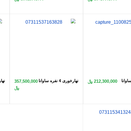
 به سبد
اضافه به سبد
نهارخوری 4 نفره ساوانا
نهارخور
212,300,000 ﷼
357,500,000
﷼