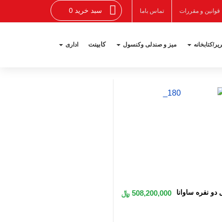
سبد خرید 0
قوانین و مقررات
تماس باما
کابینت
یر/کتابخانه
میز و صندلی وکنسول
اداری
اضافه به سبد
 دو نفره ساوانا
508,200,000 ﷼