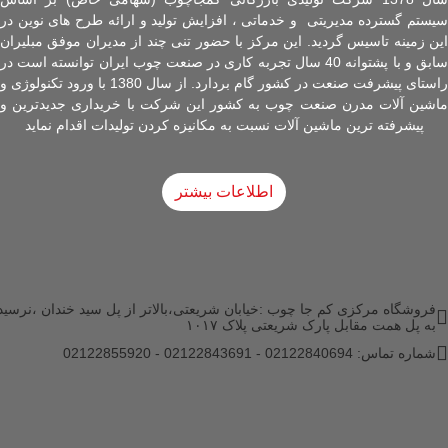
سیستم گسترده مدیریتی و خدماتی ، افزایش تولید و ارائه طرح های نوین در
این زمینه تاسیس گردید. این مرکز با حضور تنی چند از مدیران موفق مبلیران
سابق و با پشتوانه 40 سال تجربه کاری در صنعت چوب ایران توانسته است در
راستای پیشرفت صنعت در کشور گام بردارد. از سال 1380 با ورود تکنولوژی و
ماشین آلات مدرن صنعت چوب به کشور این شرکت با خریداری جدیدترین و
پیشرفته ترین ماشین آلات نسبت به مکانیزه کردن تولیدات اقدام نماید
اطلاعات بیشتر
فروشگاه مرکزی کم جا چوب :خیابان شریعتی،بالاتر از پل سید خندان ،نرسید
به پل همت مقابل پارک شریعتی پلاک ۱۰۱۷
شماره تماس: 02122840694 - 02122843691 - 02122855920