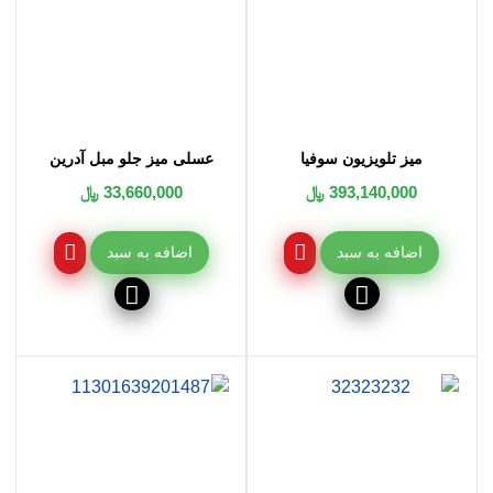
میز تلویزیون سوفیا
عسلی میز جلو مبل آدرین
393,140,000 ﷼
33,660,000 ﷼
اضافه به سبد
اضافه به سبد