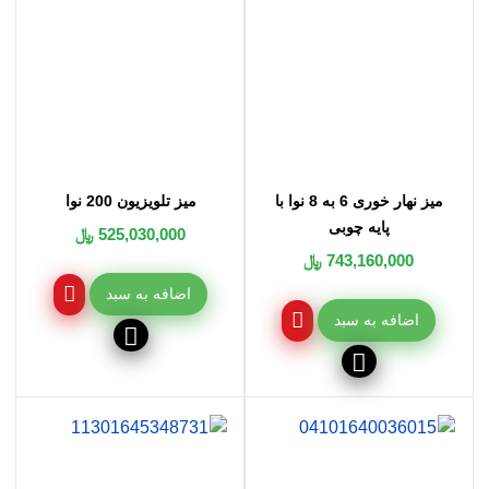
میز نهار خوری 6 به 8 نوا با
میز تلویزیون 200 نوا
پایه چوبی
525,030,000 ﷼
743,160,000 ﷼
اضافه به سبد
اضافه به سبد