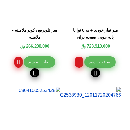
میز نهار خوری 4 به 6 نوا با
میز تلویزیون کوبو ملامینه -
پایه چوبی صفحه براق
ملامینه
723,910,000 ﷼
266,200,000 ﷼
اضافه به سبد
اضافه به سبد