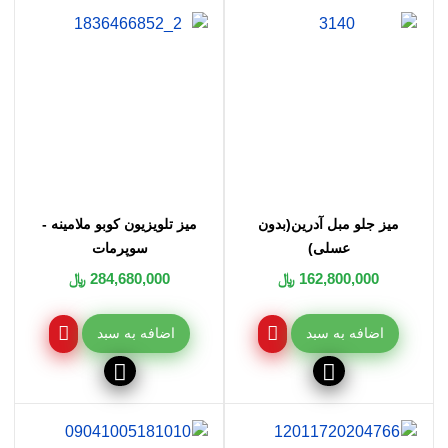
میز جلو مبل آدرین(بدون
میز تلویزیون کوبو ملامینه -
عسلی)
سوپرمات
162,800,000 ﷼
284,680,000 ﷼
اضافه به سبد
اضافه به سبد