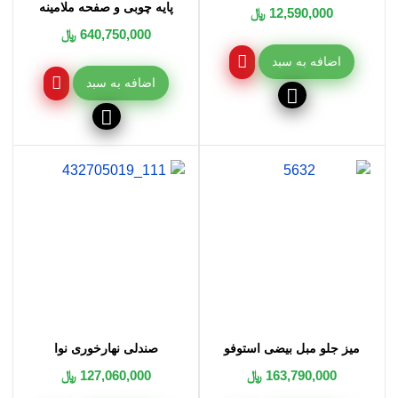
پایه چوبی و صفحه ملامینه
12,590,000 ﷼
640,750,000 ﷼
اضافه به سبد
اضافه به سبد
میز جلو مبل بیضی استوفو
صندلی نهارخوری نوا
163,790,000 ﷼
127,060,000 ﷼