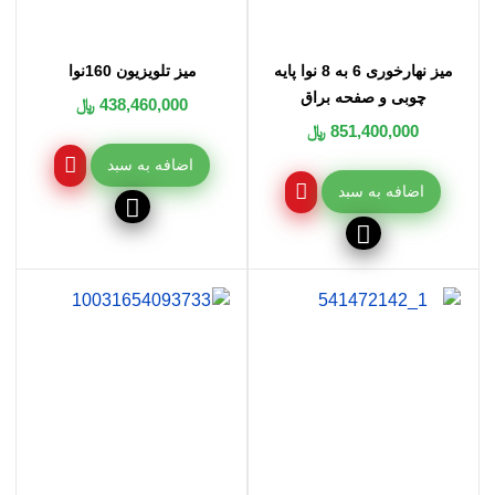
میز نهارخوری 6 به 8 نوا پایه
میز تلویزیون 160نوا
چوبی و صفحه براق
438,460,000 ﷼
851,400,000 ﷼
اضافه به سبد
اضافه به سبد