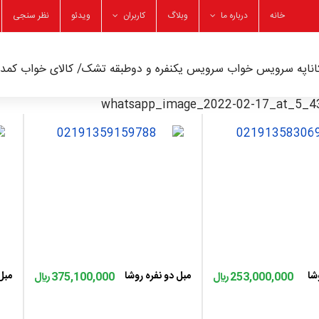
خانه
درباره ما
وبلاگ
کاربران
ویدئو
نظر سنجی
ناپه
سرویس خواب
سرویس یکنفره و دوطبقه
تشک/ کالای خواب
کمد/
ه سبد
اضافه به سبد
شا
مبل دو نفره روشا
مبل
253,000,000 ﷼
375,100,000 ﷼