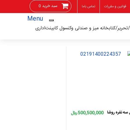
سبد خرید 0
قوانین و مقررات
تماس باما
Menu
تحریر/کتابخانه
میز و صندلی وکنسول
کابینت
اداری
اضافه به سبد
 سه نفره روشا
500,500,000 ﷼