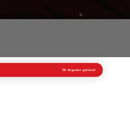
سرویس تاشو
مبلمان/کاناپه
سرویس خواب
سرویس یکنفره و دوطبقه