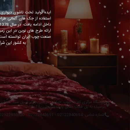
به کشور این شرک
فروشگاه مرکزی کم جا چوب :خیابان شریعتی،بالاتر از پل سید خندان
،نرسیده به پل همت مقابل پارک شریعتی پلاک ۱۰۱۷
شماره تماس: 02122840694 - 02122843691 - 02122855920