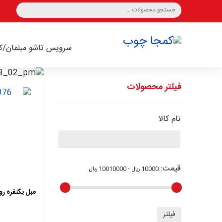
سرویس تاشو
مبلمان/کا
فیلتر محصولات
نام کالا
اضافه ب
قیمت
:
10000 ﷼ - 10010000 ﷼
مبل یکنفره رو