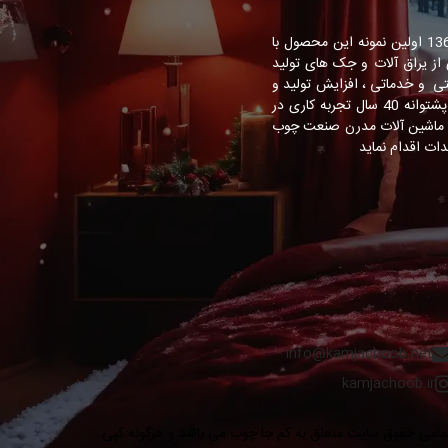
ایده تولید تخت تاشوی دیواری برای اولین بار در ایران توسط مدیریت شرکت کم جا چوب ارائه شد و در سال 1369 اولین نمونه این محصول با
د گردید. تولید تخت تاشو از سال 1374 آغاز و سال 1375 با بهره گیری از یراق آلات و جک های تولید
ه مدیریتی و خدماتی ، افزایش تولید و
ارائه طرح های نوین در این زمینه تاسیس گردید. این مرکز با حضور تنی چند از مدیران موفق مبلیران سابق و با پشتوانه 40 سال تجربه کاری در
ت در کشور گام بردارد. از سال 1380 با ورود تکنولوژی و ماشین آلات مدرن صنعت چوب
ات اقدام نماید
info@kamjachoob.net
kamjachoob.ir
مامی حقوق سایت متعلق به کم جا چوب می باشد و هرگونه کپی