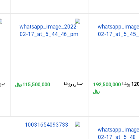
اضافه به سبد
ه سبد
عسلی روشا
میز نا
192,500,000
115,500,000 ﷼
﷼