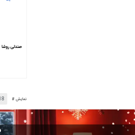
اضافه ب
صندلی روشا
نمایش #
د