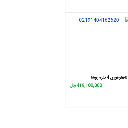
اضافه به سبد
هارخوری 4 نفره روشا
419,100,000 ﷼