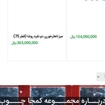
ه سبد
اضافه به سبد
میز ناهارخوری دو نفره روشا (قطر 75)
154,000,000 ﷼
363,000,000 ﷼
ربـــاره مجمــــوعه کمجا چــــوب