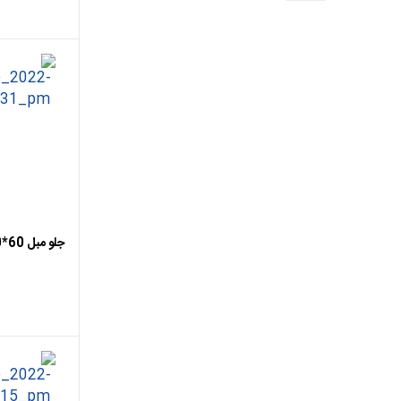
اضافه ب
جلو مبل 60*120 روشا