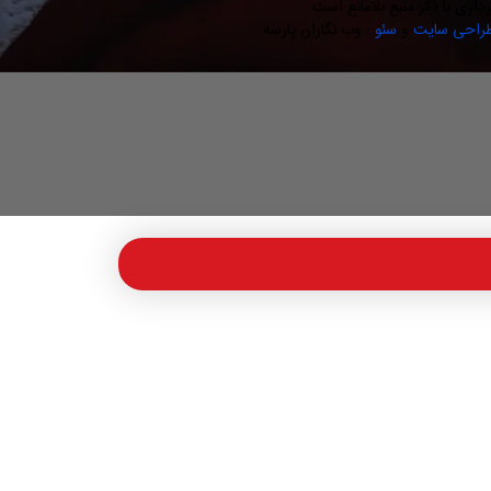
رداری با ذکر منبع بلامانع است
راحی سایت
و
سئو
: وب نگاران پارسه