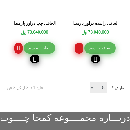
الحاقی راست دراور پارمیدا
الحاقی چپ دراور پارمیدا
73,040,000 ﷼
73,040,000 ﷼
اضافه به سبد
اضافه به سبد
نمایش #
نتایج 1 تا 8 از کل 8 نتیجه
دربـــاره مجمــــوعه کمجا چــــوب