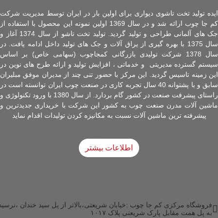
ایده تولید تخت تاشوی دیواری برای اولین بار در ایران توسط مدیریت شرکت
کم جا چوب ارائه شد و در سال 1369 اولین نمونه این محصول با استفاده از
جک های آلمانی طراحی و تولید گردید. تولید تخت تاشو از سال 1374 آغاز و
سال 1375 با بهره گیری از یراق آلات و جک های تولید داخل ادامه یافت. در
سال 1378 شرکت تولیدی بازرگانی کمجاچوب (سهامی خاص) بر اساس
سیستم گسترده مدیریتی و خدماتی ، افزایش تولید و ارائه طرح های نوین در
این زمینه تاسیس گردید. این مرکز با حضور تنی چند از مدیران موفق مبلیران
سابق و با پشتوانه 40 سال تجربه کاری در صنعت چوب ایران توانسته است در
راستای پیشرفت صنعت در کشور گام بردارد. از سال 1380 با ورود تکنولوژی و
ماشین آلات مدرن صنعت چوب به کشور این شرکت با خریداری جدیدترین و
پیشرفته ترین ماشین آلات نسبت به مکانیزه کردن تولیدات اقدام نماید
اطلاعات بیشتر
فروشگاه مرکزی کم جا چوب :خیابان شریعتی،بالاتر از پل سید خندان ،نرسید
به پل همت مقابل پارک شریعتی پلاک ۱۰۱۷