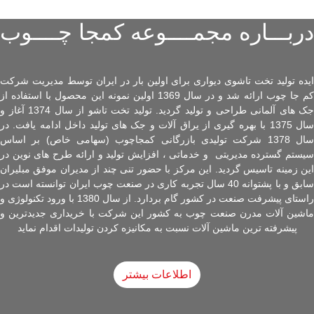
دربـــاره مجمــــوعه کمجا چــــوب
ایده تولید تخت تاشوی دیواری برای اولین بار در ایران توسط مدیریت شرکت
کم جا چوب ارائه شد و در سال 1369 اولین نمونه این محصول با استفاده از
جک های آلمانی طراحی و تولید گردید. تولید تخت تاشو از سال 1374 آغاز و
سال 1375 با بهره گیری از یراق آلات و جک های تولید داخل ادامه یافت. در
سال 1378 شرکت تولیدی بازرگانی کمجاچوب (سهامی خاص) بر اساس
سیستم گسترده مدیریتی و خدماتی ، افزایش تولید و ارائه طرح های نوین در
این زمینه تاسیس گردید. این مرکز با حضور تنی چند از مدیران موفق مبلیران
سابق و با پشتوانه 40 سال تجربه کاری در صنعت چوب ایران توانسته است در
راستای پیشرفت صنعت در کشور گام بردارد. از سال 1380 با ورود تکنولوژی و
ماشین آلات مدرن صنعت چوب به کشور این شرکت با خریداری جدیدترین و
پیشرفته ترین ماشین آلات نسبت به مکانیزه کردن تولیدات اقدام نماید
اطلاعات بیشتر