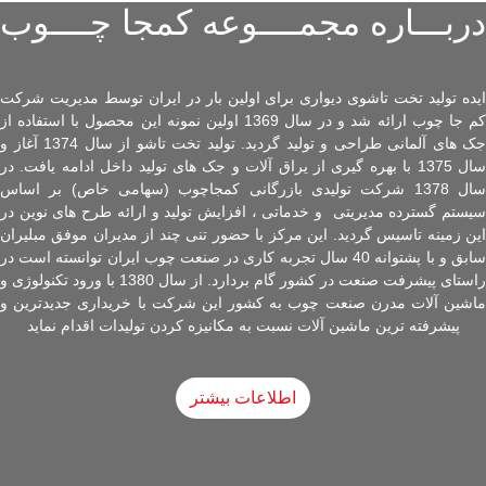
دربـــاره مجمــــوعه کمجا چــــوب
ایده تولید تخت تاشوی دیواری برای اولین بار در ایران توسط مدیریت شرکت
کم جا چوب ارائه شد و در سال 1369 اولین نمونه این محصول با استفاده از
جک های آلمانی طراحی و تولید گردید. تولید تخت تاشو از سال 1374 آغاز و
سال 1375 با بهره گیری از یراق آلات و جک های تولید داخل ادامه یافت. در
سال 1378 شرکت تولیدی بازرگانی کمجاچوب (سهامی خاص) بر اساس
سیستم گسترده مدیریتی و خدماتی ، افزایش تولید و ارائه طرح های نوین در
این زمینه تاسیس گردید. این مرکز با حضور تنی چند از مدیران موفق مبلیران
سابق و با پشتوانه 40 سال تجربه کاری در صنعت چوب ایران توانسته است در
راستای پیشرفت صنعت در کشور گام بردارد. از سال 1380 با ورود تکنولوژی و
ماشین آلات مدرن صنعت چوب به کشور این شرکت با خریداری جدیدترین و
پیشرفته ترین ماشین آلات نسبت به مکانیزه کردن تولیدات اقدام نماید
اطلاعات بیشتر