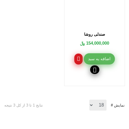
صندلی روشا
154,000,000 ﷼
اضافه به سبد
نمایش #
نتایج 1 تا 3 از کل 3 نتیجه