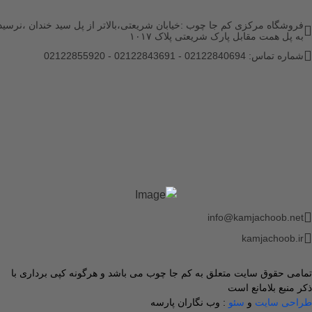
فروشگاه مرکزی کم جا چوب :خیابان شریعتی،بالاتر از پل سید خندان ،نرسید
به پل همت مقابل پارک شریعتی پلاک ۱۰۱۷
شماره تماس: 02122840694 - 02122843691 - 02122855920
info@kamjachoob.net
kamjachoob.ir
تمامی حقوق سایت متعلق به کم جا چوب می باشد و هرگونه کپی برداری با
ذکر منبع بلامانع است
طراحی سایت
و
سئو
: وب نگاران پارسه