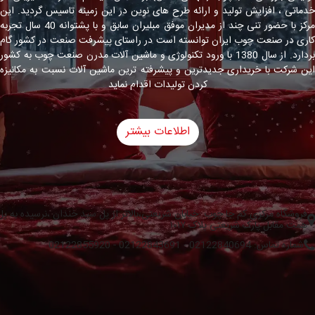
خدماتی ، افزایش تولید و ارائه طرح های نوین در این زمینه تاسیس گردید. این
مرکز با حضور تنی چند از مدیران موفق مبلیران سابق و با پشتوانه 40 سال تجربه
کاری در صنعت چوب ایران توانسته است در راستای پیشرفت صنعت در کشور گام
بردارد. از سال 1380 با ورود تکنولوژی و ماشین آلات مدرن صنعت چوب به کشور
این شرکت با خریداری جدیدترین و پیشرفته ترین ماشین آلات نسبت به مکانیزه
کردن تولیدات اقدام نماید
اطلاعات بیشتر
فروشگاه مرکزی کم جا چوب :خیابان شریعتی،بالاتر از پل سید خندان ،نرسیده به پل
همت مقابل پارک شریعتی پلاک ۱۰۱۷
شماره تماس: 02122840694 - 02122843691 - 02122855920