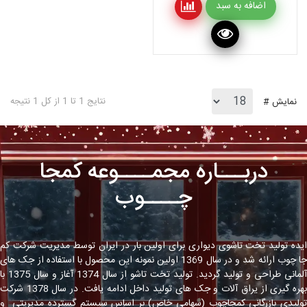
اضافه به سبد
نتایج 1 تا 1 از کل 1 نتیجه
نمایش #
دربـــاره مجمــــوعه کمجا
چــــوب
ایده تولید تخت تاشوی دیواری برای اولین بار در ایران توسط مدیریت شرکت کم
جا چوب ارائه شد و در سال 1369 اولین نمونه این محصول با استفاده از جک های
آلمانی طراحی و تولید گردید. تولید تخت تاشو از سال 1374 آغاز و سال 1375 با
بهره گیری از یراق آلات و جک های تولید داخل ادامه یافت. در سال 1378 شرکت
تولیدی بازرگانی کمجاچوب (سهامی خاص) بر اساس سیستم گسترده مدیریتی و