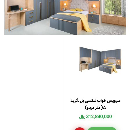
سرویس خواب فلکسی بل ،گرید
A( متر مربع)
312,840,000 ﷼